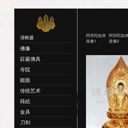
阿弥陀如来
阿弥陀如
清榕盛
座像1
座像2
佛像
莊嚴佛具
寺院
能面
传统艺术
蒔絵
金具
刀剑