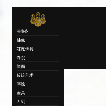
清榕盛
佛像
莊嚴佛具
寺院
Sorry, no records of the ca
能面
传统艺术
蒔絵
金具
刀剑