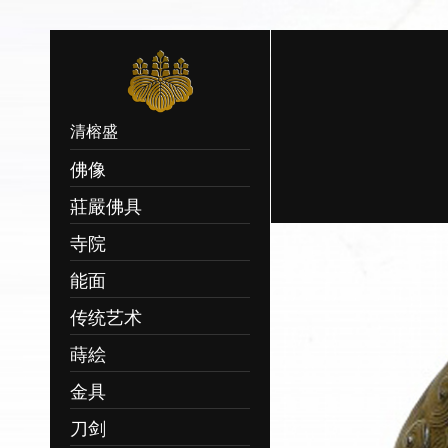
清榕盛
佛像
莊嚴佛具
寺院
能面
传统艺术
蒔絵
金具
刀剑