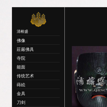
清榕盛
佛像
莊嚴佛具
寺院
能面
传统艺术
蒔絵
金具
刀剑